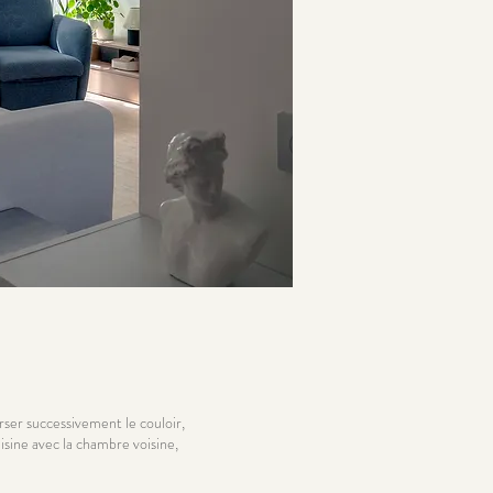
verser successivement le couloir,
isine avec la chambre voisine,