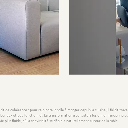
ait de cohérence : pour rejoindre la salle à manger depuis la cuisine, il fallait tra
aborieux et peu fonctionnel. La transformation a consisté à fusionner l’ancienne cu
ie plus fluide, où la convivialité se déploie naturellement autour de la table.