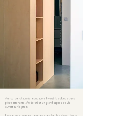
Au rez-de-chaussée, nous avons inversé la cuisine et une
pièce attenante afin de créer un grand espace de vie
ouvert sur le jardin.
L’ancienne cuisine est devenue une chambre d’amis, tandis