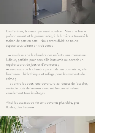
Dès l’entrée, la maison paraissait sombre. Mais une fois le
plafond ouvert et le grenier intégré, la lumière a traversé la
maison de part en part. Nous avons divisé ce nouvel
espace sous toiture en trois zones :
— au-dessus de la chambre des enfants, une mezzanine
ludique, parfaite pour accueillir leurs amis ou devenir un
repaire secret de jeux et d’aventures ;
— au-dessus de la chambre parentale, un coin intime, à la
fois bureau, bibliothèque et refuge pour les moments de
calme ;
— et entre les deux, une ouverture au-dessus de l’escalier,
véritable puits de lumière inondant l’entrée et reliant
visuellement tous les étages.
Ainsi, les espaces de vie sont devenus plus clairs, plus
fluides, plus heureux.