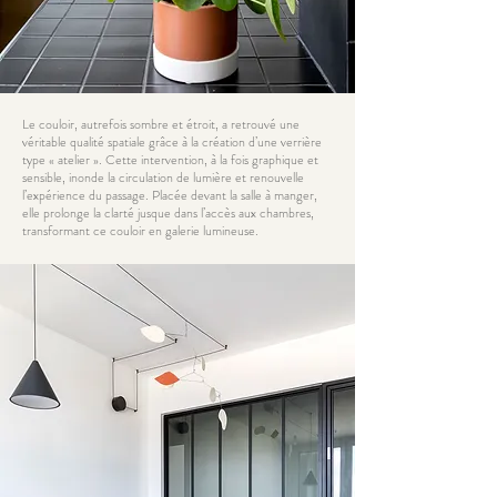
Le couloir, autrefois sombre et étroit, a retrouvé une
véritable qualité spatiale grâce à la création d’une verrière
type « atelier ». Cette intervention, à la fois graphique et
sensible, inonde la circulation de lumière et renouvelle
l’expérience du passage. Placée devant la salle à manger,
elle prolonge la clarté jusque dans l’accès aux chambres,
transformant ce couloir en galerie lumineuse.