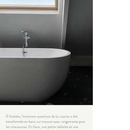
À l’entrée, l’ancienne ouverture de la cuisine a été
transformée en banc sur mesure avec rangements pour
les chaussures. En face, une petite tablette et une