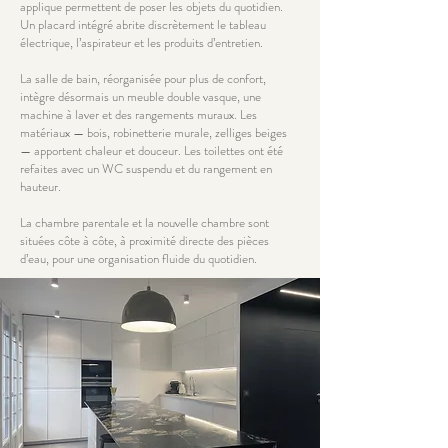
applique permettent de poser les objets du quotidien.
Un placard intégré abrite discrètement le tableau
électrique, l’aspirateur et les produits d’entretien.
La salle de bain, réorganisée pour plus de confort,
intègre désormais un meuble double vasque, une
machine à laver et des rangements muraux. Les
matériaux — bois, robinetterie murale, zelliges beiges
— apportent chaleur et douceur. Les toilettes ont été
refaites avec un WC suspendu et du rangement en
hauteur.
La chambre parentale et la nouvelle chambre sont
situées côte à côte, à proximité directe des pièces
d’eau, pour une organisation fluide du quotidien.