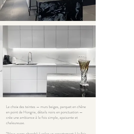
Le choix des teintes — murs beiges, parquet en chêne
en point de Hongrie, détails noirs en ponctuation —
crée une ambiance à la fois simple, apaisante et
chaleureuse.
“Nous avons cherché à créer un appartement à la fois