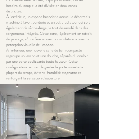
besoins du couple, a été divisée en deux zones
distinctes.
À l’extérieur, un espace buanderie accueille désormais
machine à laver, penderie et un petit radiateur qui sert
également de sèche-linge, le tout dissimulé dans des
rangements intégrés. Cette zone, légèrement en retrait
du passage, n’interfère ni avec la circulation ni avec la
perception visuelle de l’espace.
À l’intérieur, une nouvelle salle de bain compacte
regroupe un lavabo et une douche, séparés du couloir
par une porte coulissante toute hauteur. Cette
configuration permet de garder la porte ouverte la
plupart du temps, évitant l’humidité stagnante et
renforçant la sensation d’ouverture.