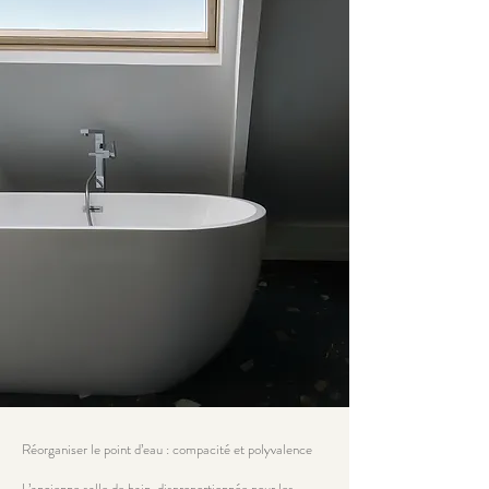
Réorganiser le point d’eau : compacité et polyvalence
L’ancienne salle de bain, disproportionnée pour les