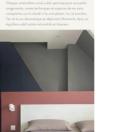
Chaque centimètre carré a été optimisé pour accueillir
rangements, zones techniques et espaces de vie sans
compromis sur la clarté ni la circulation. Ici, la lumière,
l’air et la vie domestique se déploient librement, dans un
équilibre subtil entre rationalité et douceur.