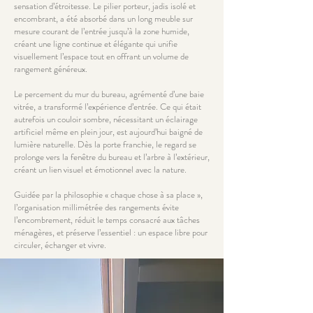
sensation d’étroitesse. Le pilier porteur, jadis isolé et
encombrant, a été absorbé dans un long meuble sur
mesure courant de l’entrée jusqu’à la zone humide,
créant une ligne continue et élégante qui unifie
visuellement l’espace tout en offrant un volume de
rangement généreux.
Le percement du mur du bureau, agrémenté d’une baie
vitrée, a transformé l’expérience d’entrée. Ce qui était
autrefois un couloir sombre, nécessitant un éclairage
artificiel même en plein jour, est aujourd’hui baigné de
lumière naturelle. Dès la porte franchie, le regard se
prolonge vers la fenêtre du bureau et l’arbre à l’extérieur,
créant un lien visuel et émotionnel avec la nature.
Guidée par la philosophie « chaque chose à sa place »,
l’organisation millimétrée des rangements évite
l’encombrement, réduit le temps consacré aux tâches
ménagères, et préserve l’essentiel : un espace libre pour
circuler, échanger et vivre.