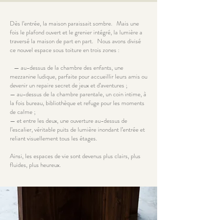
Dès l’entrée, la maison paraissait sombre. Mais une
fois le plafond ouvert et le grenier intégré, la lumière a
traversé la maison de part en part. Nous avons divisé
ce nouvel espace sous toiture en trois zones :
— au-dessus de la chambre des enfants, une
mezzanine ludique, parfaite pour accueillir leurs amis ou
devenir un repaire secret de jeux et d’aventures ;
— au-dessus de la chambre parentale, un coin intime, à
la fois bureau, bibliothèque et refuge pour les moments
de calme ;
— et entre les deux, une ouverture au-dessus de
l’escalier, véritable puits de lumière inondant l’entrée et
reliant visuellement tous les étages.
Ainsi, les espaces de vie sont devenus plus clairs, plus
fluides, plus heureux.