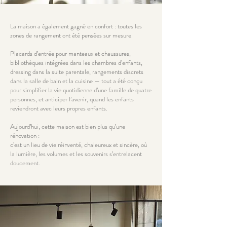
La maison a également gagné en confort : toutes les
zones de rangement ont été pensées sur mesure.
Placards d’entrée pour manteaux et chaussures,
bibliothèques intégrées dans les chambres d’enfants,
dressing dans la suite parentale, rangements discrets
dans la salle de bain et la cuisine — tout a été conçu
pour simplifier la vie quotidienne d’une famille de quatre
personnes, et anticiper l’avenir, quand les enfants
reviendront avec leurs propres enfants.
Aujourd’hui, cette maison est bien plus qu’une
rénovation :
c’est un lieu de vie réinventé, chaleureux et sincère, où
la lumière, les volumes et les souvenirs s’entrelacent
doucement.