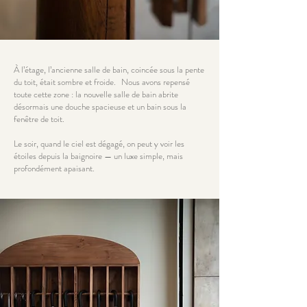
À l’étage, l’ancienne salle de bain, coincée sous la pente
du toit, était sombre et froide. Nous avons repensé
toute cette zone : la nouvelle salle de bain abrite
désormais une douche spacieuse et un bain sous la
fenêtre de toit.
Le soir, quand le ciel est dégagé, on peut y voir les
étoiles depuis la baignoire — un luxe simple, mais
profondément apaisant.