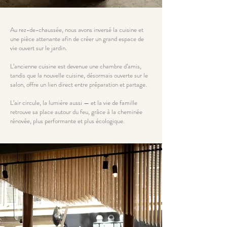
Au rez-de-chaussée, nous avons inversé la cuisine et
une pièce attenante afin de créer un grand espace de
vie ouvert sur le jardin.
L’ancienne cuisine est devenue une chambre d’amis,
tandis que la nouvelle cuisine, désormais ouverte sur le
salon, offre un lien direct entre préparation et partage.
L’air circule, la lumière aussi — et la vie de famille
retrouve sa place autour du feu, grâce à la cheminée
rénovée, plus performante et plus écologique.