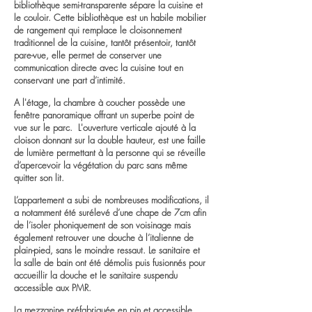
bibliothèque semi-transparente sépare la cuisine et
le couloir. Cette bibliothèque est un habile mobilier
de rangement qui remplace le cloisonnement
traditionnel de la cuisine, tantôt présentoir, tantôt
pare-vue, elle permet de conserver une
communication directe avec la cuisine tout en
conservant une part d’intimité.
A l'étage, la chambre à coucher possède une
fenêtre panoramique offrant un superbe point de
vue sur le parc. L'ouverture verticale ajouté à la
cloison donnant sur la double hauteur, est une faille
de lumière permettant à la personne qui se réveille
d’apercevoir la végétation du parc sans même
quitter son lit.
L’appartement a subi de nombreuses modifications, il
a notamment été surélevé d’une chape de 7cm afin
de l’isoler phoniquement de son voisinage mais
également retrouver une douche à l’italienne de
plain-pied, sans le moindre ressaut. Le sanitaire et
la salle de bain ont été démolis puis fusionnés pour
accueillir la douche et le sanitaire suspendu
accessible aux PMR.
La mezzanine préfabriquée en pin et accessible