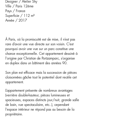
Designer / Atelier Shy
Ville / Paris 12ème
Pays / France
Superficie / 112 m
²
Année / 2017
À Paris
, où la promiscuité est de mise, il n’est pas
rare d’avoir une vue directe sur son voisin. C’est
pourquoi avoir une vue sur un parc constitue une
chance exceptionnelle. Cet appartement dessiné à
l'origine par Christian de Portzamparc, s’organise
en duplex dans un bâtiment des années 90.
Son plan est efficace mais la succession de pièces
cloisonnées
gâche
tout le potentiel dont recèle cet
appartement.
L’appartement présente de nombreux avantages
(verrière double-hauteur, pièces lumineuses et
spacieuses, espaces distincts jour/nuit, grande salle
de bain, vue spectaculaire, etc..), cependant
l'espace intérieur ne répond pas au besoin de la
propriétaire.