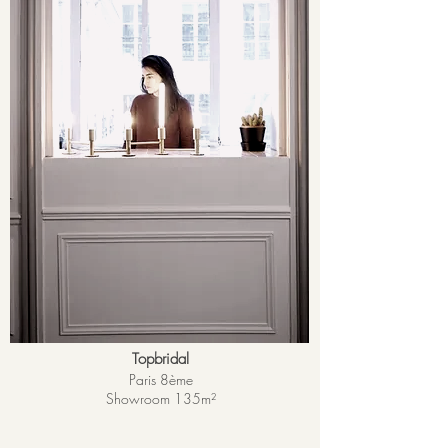
Topbridal
Paris 8ème
Showroom 135
m²