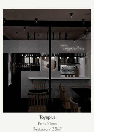
Toyeplus
Paris 2ème
Restaurant 35
m²