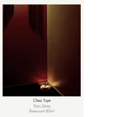
Chez Toye
Paris 2ème
Restaurant 80
m²