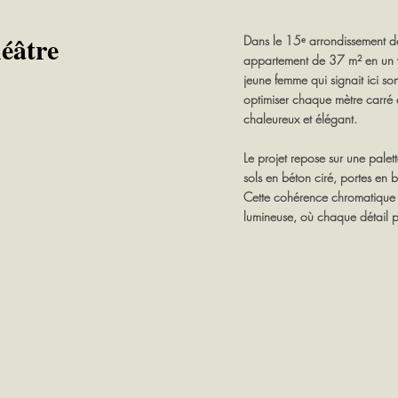
éâtre
Dans le 15ᵉ arrondissement de
appartement de 37 m² en un 
jeune femme qui signait ici son
optimiser chaque mètre carré et
chaleureux et élégant.
Le projet repose sur une palet
sols en béton ciré, portes en b
Cette cohérence chromatique 
lumineuse, où chaque détail p