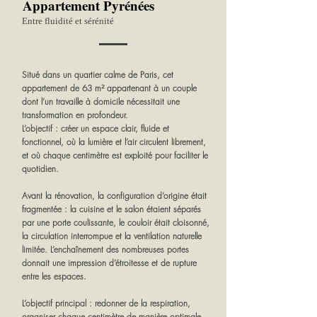
Appartement Pyrénées
Entre fluidité et sérénité
Situé dans un quartier calme de Paris, cet
appartement de 63 m² appartenant à un couple
dont l’un travaille à domicile nécessitait une
transformation en profondeur.
L’objectif : créer un espace clair, fluide et
fonctionnel, où la lumière et l’air circulent librement,
et où chaque centimètre est exploité pour faciliter le
quotidien.
Avant la rénovation, la configuration d’origine était
fragmentée : la cuisine et le salon étaient séparés
par une porte coulissante, le couloir était cloisonné,
la circulation interrompue et la ventilation naturelle
limitée. L’enchaînement des nombreuses portes
donnait une impression d’étroitesse et de rupture
entre les espaces.
L’objectif principal : redonner de la respiration,
organiser chaque centimètre de manière optimale,