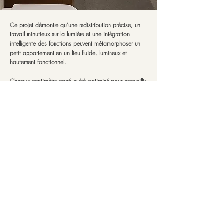
Ce projet démontre qu’une redistribution précise, un
travail minutieux sur la lumière et une intégration
intelligente des fonctions peuvent métamorphoser un
petit appartement en un lieu fluide, lumineux et
hautement fonctionnel.
Chaque centimètre carré a été optimisé pour accueillir
rangements, zones techniques et espaces de vie sans
compromis sur la clarté ni la circulation. Ici, la lumière,
l’air et la vie domestique se déploient librement, dans
un équilibre subtil entre rationalité et douceur.