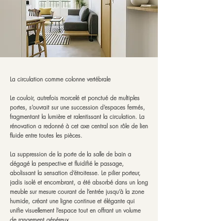
La circulation comme colonne vertébrale
Le couloir, autrefois morcelé et ponctué de multiples
portes, s’ouvrait sur une succession d’espaces fermés,
fragmentant la lumière et ralentissant la circulation. La
rénovation a redonné à cet axe central son rôle de lien
fluide entre toutes les pièces.
La suppression de la porte de la salle de bain a
dégagé la perspective et fluidifié le passage,
abolissant la sensation d’étroitesse. Le pilier porteur,
jadis isolé et encombrant, a été absorbé dans un long
meuble sur mesure courant de l’entrée jusqu’à la zone
humide, créant une ligne continue et élégante qui
unifie visuellement l’espace tout en offrant un volume
de rangement généreux.