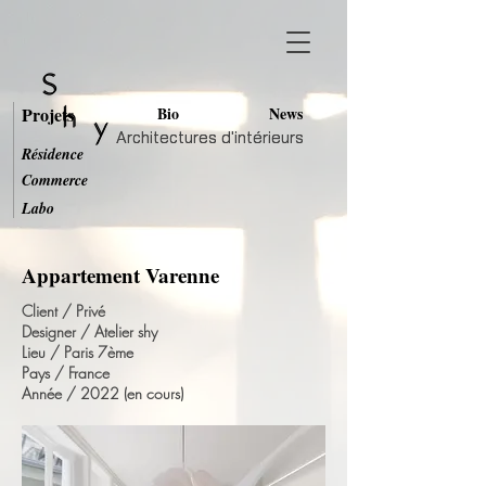
Projets
Bio
News
Architectures d'intérieurs
Architectures d'intérieurs
Résidence
Commerce
Labo
Appartement Varenne
Client / Privé
Designer / Atelier shy
Lieu / Paris 7ème
Pays / France
Année / 2022 (en cours)