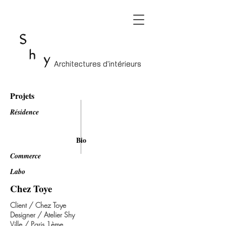
Architectures d'intérieurs
Architectures d'intérieurs
Projets
Résidence
Bio
Commerce
Labo
Chez Toye
Client / Chez Toye
Designer / Atelier Shy
Ville / Paris 1ème